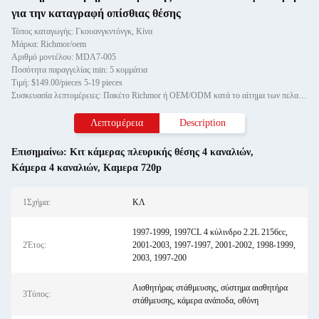
για την καταγραφή οπίσθιας θέσης
Τόπος καταγωγής: Γκουανγκντόνγκ, Κίνα
Μάρκα: Richmor/oem
Αριθμό μοντέλου: MDA7-005
Ποσότητα παραγγελίας min: 5 κομμάτια
Τιμή: $149.00/pieces 5-19 pieces
Συσκευασία λεπτομέρειες: Πακέτο Richmor ή OEM/ODM κατά το αίτημα των πελατών
Λεπτομέρεια
Description
Επισημαίνω:
Κιτ κάμερας πλευρικής θέσης 4 καναλιών
,
Κάμερα 4 καναλιών
,
Καμερα 720p
1Σχήμα:
ΚΛ
1997-1999, 1997CL 4 κύλινδρο 2.2L 2156cc,
2Έτος:
2001-2003, 1997-1997, 2001-2002, 1998-1999,
2003, 1997-200
Αισθητήρας στάθμευσης, σύστημα αισθητήρα
3Τύπος:
στάθμευσης, κάμερα ανάποδα, οθόνη