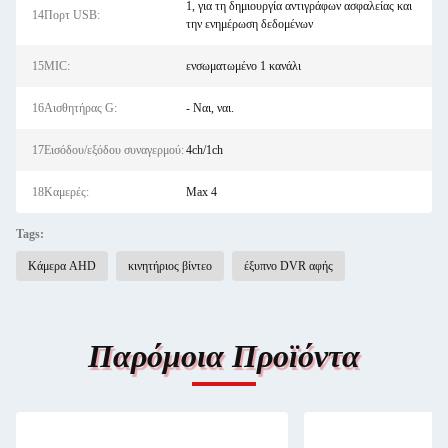
1, για τη δημιουργία αντιγράφων ασφαλείας και
14Πορτ USB:
την ενημέρωση δεδομένων
15MIC:
ενσωματωμένο 1 κανάλι
16Αισθητήρας G:
- Ναι, ναι.
17Εισόδου/εξόδου συναγερμού:
4ch/1ch
18Καμερές:
Max 4
Tags:
Κάμερα AHD
κινητήριος βίντεο
έξυπνο DVR αφής
Παρόμοια Προϊόντα