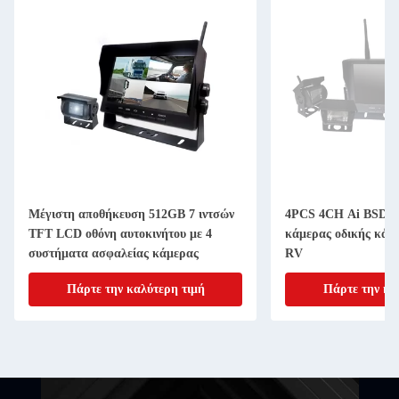
Μέγιστη αποθήκευση 512GB 7 ιντσών
4PCS 4CH Ai BSD α
TFT LCD οθόνη αυτοκινήτου με 4
κάμερας οδικής κάμ
συστήματα ασφαλείας κάμερας
RV
Πάρτε την καλύτερη τιμή
Πάρτε την κα