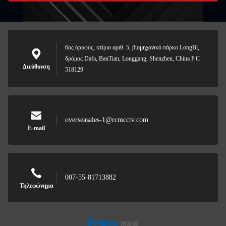
6ος όροφος, κτίριο αριθ. 5, βιομηχανικό πάρκο LongBi,
δρόμος Dafa, BanTian, Longgang, Shenzhen, China P.C
Διεύθυνση
518129
overseasales-1@rcmcctv.com
E-mail
007-55-81713882
Τηλεφώνημα