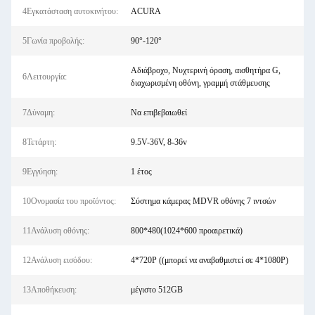
4Εγκατάσταση αυτοκινήτου:
ACURA
5Γωνία προβολής:
90°-120°
Αδιάβροχο, Νυχτερινή όραση, αισθητήρα G,
6Λειτουργία:
διαχωρισμένη οθόνη, γραμμή στάθμευσης
7Δύναμη:
Να επιβεβαιωθεί
8Τετάρτη:
9.5V-36V, 8-36v
9Εγγύηση:
1 έτος
10Ονομασία του προϊόντος:
Σύστημα κάμερας MDVR οθόνης 7 ιντσών
11Ανάλυση οθόνης:
800*480(1024*600 προαιρετικά)
12Ανάλυση εισόδου:
4*720P ((μπορεί να αναβαθμιστεί σε 4*1080P)
13Αποθήκευση:
μέγιστο 512GB