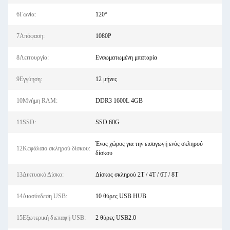
6Γωνία:
120°
7Απόφαση:
1080P
8Λειτουργία:
Ενσωματωμένη μπαταρία
9Εγγύηση:
12 μήνες
10Μνήμη RAM:
DDR3 1600L 4GB
11SSD:
SSD 60G
Ένας χώρος για την εισαγωγή ενός σκληρού
12Κεφάλαιο σκληρού δίσκου:
δίσκου
13Δικτυακό Δίσκο:
Δίσκος σκληρού 2T / 4T / 6T / 8T
14Διασύνδεση USB:
10 θύρες USB HUB
15Εξωτερική διεπαφή USB:
2 θύρες USB2.0