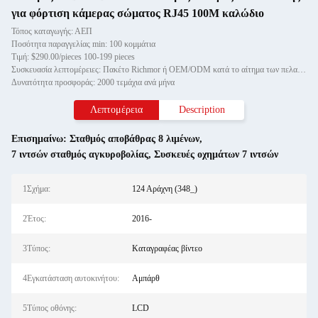
για φόρτιση κάμερας σώματος RJ45 100M καλώδιο
Τόπος καταγωγής: ΑΕΠ
Ποσότητα παραγγελίας min: 100 κομμάτια
Τιμή: $290.00/pieces 100-199 pieces
Συσκευασία λεπτομέρειες: Πακέτο Richmor ή OEM/ODM κατά το αίτημα των πελατών
Δυνατότητα προσφοράς: 2000 τεμάχια ανά μήνα
Λεπτομέρεια
Description
Επισημαίνω:
Σταθμός αποβάθρας 8 λιμένων
,
7 ιντσών σταθμός αγκυροβολίας
,
Συσκευές οχημάτων 7 ιντσών
1Σχήμα:
124 Αράχνη (348_)
2Έτος:
2016-
3Τύπος:
Καταγραφέας βίντεο
4Εγκατάσταση αυτοκινήτου:
Αμπάρθ
5Τύπος οθόνης:
LCD