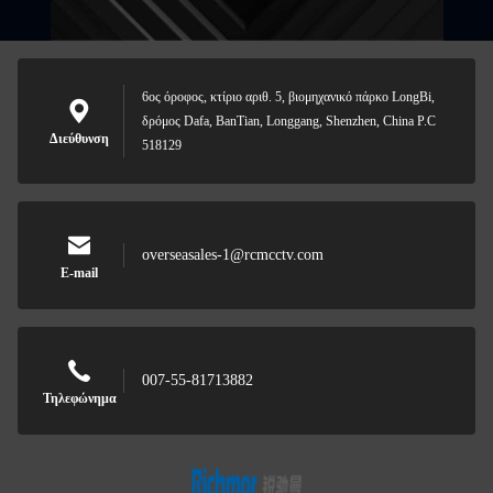
6ος όροφος, κτίριο αριθ. 5, βιομηχανικό πάρκο LongBi,
δρόμος Dafa, BanTian, Longgang, Shenzhen, China P.C
Διεύθυνση
518129
overseasales-1@rcmcctv.com
E-mail
007-55-81713882
Τηλεφώνημα