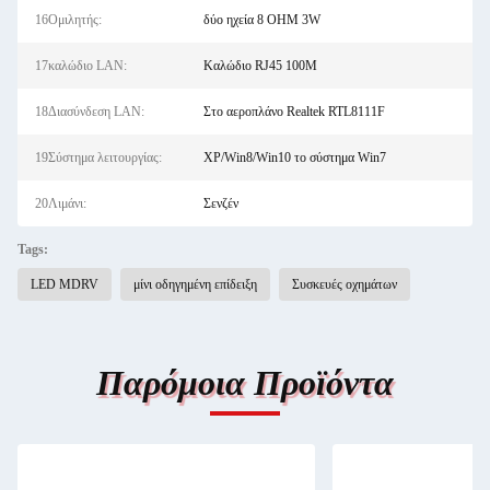
16Ομιλητής:
δύο ηχεία 8 OHM 3W
17καλώδιο LAN:
Καλώδιο RJ45 100M
18Διασύνδεση LAN:
Στο αεροπλάνο Realtek RTL8111F
19Σύστημα λειτουργίας:
XP/Win8/Win10 το σύστημα Win7
20Λιμάνι:
Σενζέν
Tags:
LED MDRV
μίνι οδηγημένη επίδειξη
Συσκευές οχημάτων
Παρόμοια Προϊόντα