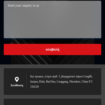
υποβολή
6ος όροφος, κτίριο αριθ. 5, βιομηχανικό πάρκο LongBi,
δρόμος Dafa, BanTian, Longgang, Shenzhen, China P.C
Διεύθυνση
518129