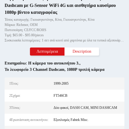
Dashcam με G-Sensor WiFi 4G και αισθητήρα καυσίμου
1080p βίντεο καταγραφέας
Τόπος καταγωγής: Γκουανγκντόνγκ, Κίνα, Γκουανγκντόνγκ, Κίνα
Μάρκα: Richmor, OEM
Πιστοποίηση: CE/FCC/ROHS
Τιμή: $65.00 - $95.00/pieces
Συσκευασία λεπτομέρειες: 1 σετ ανά κουτί από χαρτόνια με όλα τα τυπικά αξεσουάρ, 4ch mobile sofrware με λειτουργία παρακολούθ
Λεπτομέρεια
Description
Επισημαίνω:
Η κάμερα του αυτοκινήτου 3.
,
Το λεωφορείο 3 Channel Dashcam
,
1080P τριπλή κάμερα
1Έτος:
1999-2005
2Σχήμα:
FT546CB
3Τύπος:
Δύο φακοί, DASH CAM, MINI DASHCAM
4Εγκατάσταση αυτοκινήτου:
Εξοπλισμός Fabtek Misc.