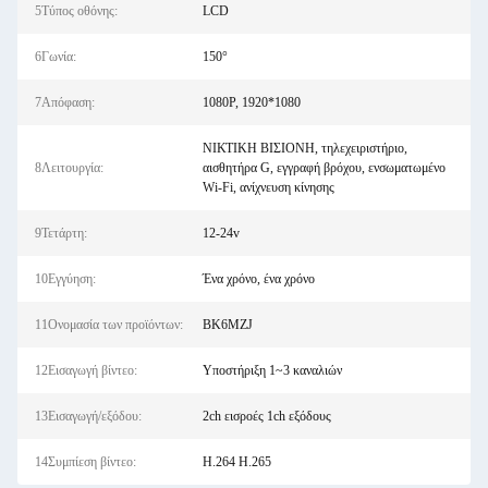
5Τύπος οθόνης:
LCD
6Γωνία:
150°
7Απόφαση:
1080P, 1920*1080
ΝΙΚΤΙΚΗ ΒΙΣΙΟΝΗ, τηλεχειριστήριο,
8Λειτουργία:
αισθητήρα G, εγγραφή βρόχου, ενσωματωμένο
Wi-Fi, ανίχνευση κίνησης
9Τετάρτη:
12-24v
10Εγγύηση:
Ένα χρόνο, ένα χρόνο
11Ονομασία των προϊόντων:
BK6MZJ
12Εισαγωγή βίντεο:
Υποστήριξη 1~3 καναλιών
13Εισαγωγή/εξόδου:
2ch εισροές 1ch εξόδους
14Συμπίεση βίντεο:
H.264 H.265