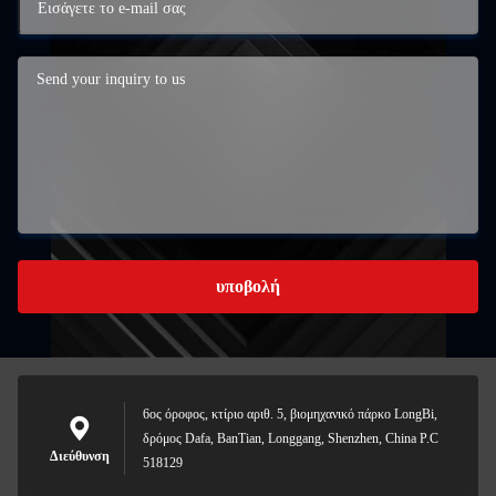
υποβολή
6ος όροφος, κτίριο αριθ. 5, βιομηχανικό πάρκο LongBi,
δρόμος Dafa, BanTian, Longgang, Shenzhen, China P.C
Διεύθυνση
518129