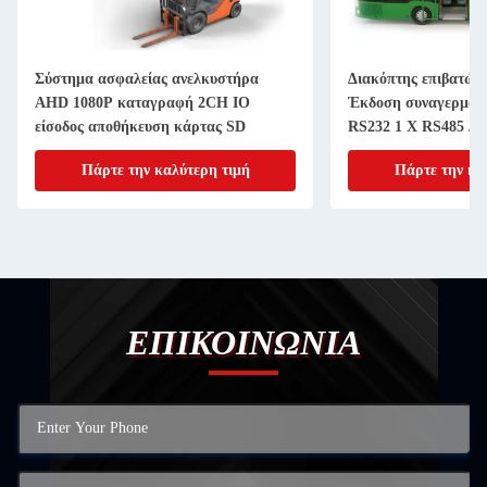
Σύστημα ασφαλείας ανελκυστήρα
Διακόπτης επιβατών
AHD 1080P καταγραφή 2CH IO
Έκδοση συναγερμού
είσοδος αποθήκευση κάρτας SD
RS232 1 X RS485 Δι
AI DVR
Πάρτε την καλύτερη τιμή
Πάρτε την κα
ΕΠΙΚΟΙΝΩΝΙΑ