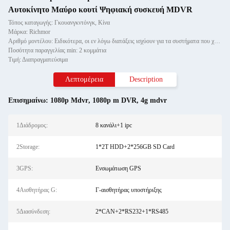
Αυτοκίνητο Μαύρο κουτί Ψηφιακή συσκευή MDVR
Τόπος καταγωγής: Γκουανγκντόνγκ, Κίνα
Μάρκα: Richmor
Αριθμό μοντέλου: Ειδικότερα, οι εν λόγω διατάξεις ισχύουν για τα συστήματα που χρησιμοποιούνται για την παρακολούθηση
Ποσότητα παραγγελίας min: 2 κομμάτια
Τιμή: Διαπραγματεύσιμα
Λεπτομέρεια
Description
Επισημαίνω:
1080p Mdvr
,
1080p m DVR
,
4g mdvr
1Διάδρομος:
8 κανάλι+1 ipc
2Storage:
1*2T HDD+2*256GB SD Card
3GPS:
Ενσωμάτωση GPS
4Αισθητήρας G:
Γ-αισθητήρας υποστήριξης
5Διασύνδεση:
2*CAN+2*RS232+1*RS485