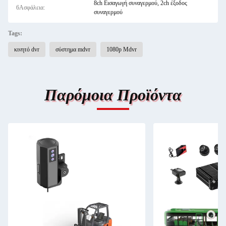
8ch Εισαγωγή συναγερμού, 2ch έξοδος
6Ασφάλεια:
συναγερμού
Tags:
κινητό dvr
σύστημα mdvr
1080p Mdvr
Παρόμοια Προϊόντα