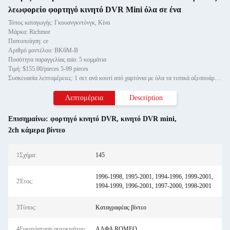
λεωφορείο φορτηγό κινητό DVR Mini όλα σε ένα
Τόπος καταγωγής: Γκουανγκντόνγκ, Κίνα
Μάρκα: Richmor
Πιστοποίηση: ce
Αριθμό μοντέλου: BK6M-B
Ποσότητα παραγγελίας min: 5 κομμάτια
Τιμή: $155.00/pieces 5-99 pieces
Συσκευασία λεπτομέρειες: 1 σετ ανά κουτί από χαρτόνια με όλα τα τυπικά αξεσουάρ, 4ch mobile sofrware με λειτουργία παρακολούθ
Λεπτομέρεια
Description
Επισημαίνω:
φορτηγό κινητό DVR
,
κινητό DVR mini
,
2ch κάμερα βίντεο
1Σχήμα:
145
1996-1998, 1995-2001, 1994-1996, 1999-2001,
2Έτος:
1994-1999, 1996-2001, 1997-2000, 1998-2001
3Τύπος:
Καταγραφέας βίντεο
4Εγκατάσταση αυτοκινήτου:
ΑΛΦΑ ROMEO