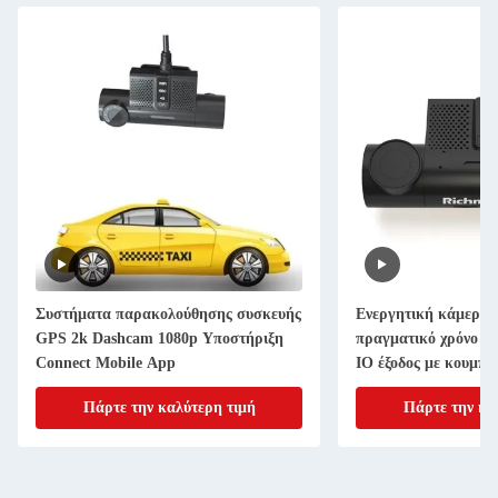
Συστήματα παρακολούθησης συσκευής
Ενεργητική κάμερα 
GPS 2k Dashcam 1080p Υποστήριξη
πραγματικό χρόνο 2c
Connect Mobile App
IO έξοδος με κουμπί
Πάρτε την καλύτερη τιμή
Πάρτε την κα