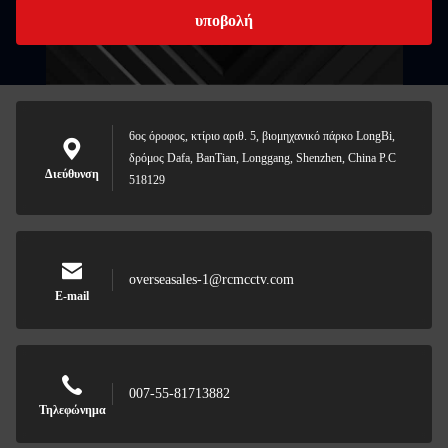
υποβολή
6ος όροφος, κτίριο αριθ. 5, βιομηχανικό πάρκο LongBi,
δρόμος Dafa, BanTian, Longgang, Shenzhen, China P.C
Διεύθυνση
518129
overseasales-1@rcmcctv.com
E-mail
007-55-81713882
Τηλεφώνημα