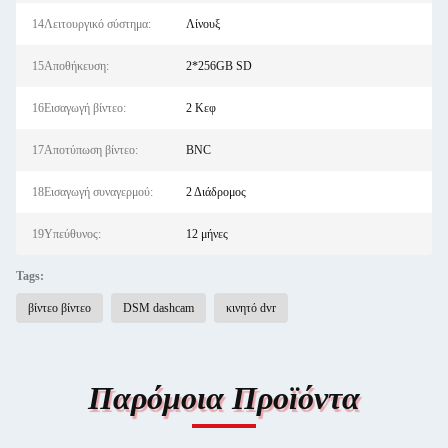
14Λειτουργικό σύστημα:
Λίνουξ
15Αποθήκευση:
2*256GB SD
16Εισαγωγή βίντεο:
2 Κεφ
17Αποτύπωση βίντεο:
BNC
18Εισαγωγή συναγερμού:
2 Διάδρομος
19Υπεύθυνος:
12 μήνες
Tags:
βίντεο βίντεο
DSM dashcam
κινητό dvr
Παρόμοια Προϊόντα