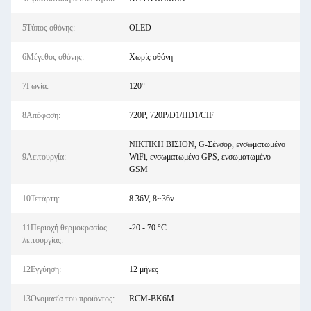
5Τύπος οθόνης:
OLED
6Μέγεθος οθόνης:
Χωρίς οθόνη
7Γωνία:
120°
8Απόφαση:
720P, 720P/D1/HD1/CIF
ΝΙΚΤΙΚΗ ΒΙΣΙΟΝ, G-Σένσορ, ενσωματωμένο
9Λειτουργία:
WiFi, ενσωματωμένο GPS, ενσωματωμένο
GSM
10Τετάρτη:
8 ̃36V, 8~36v
11Περιοχή θερμοκρασίας
-20 - 70 °C
λειτουργίας:
12Εγγύηση:
12 μήνες
13Ονομασία του προϊόντος:
RCM-BK6M