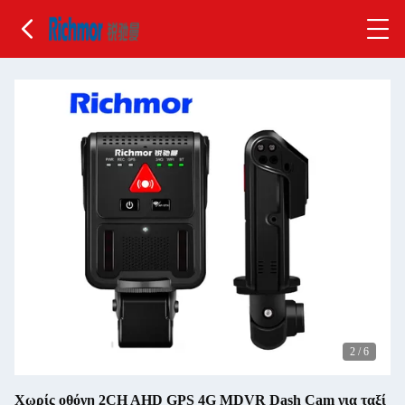
2
/
6
Χωρίς οθόνη 2CH AHD GPS 4G MDVR Dash Cam για ταξί