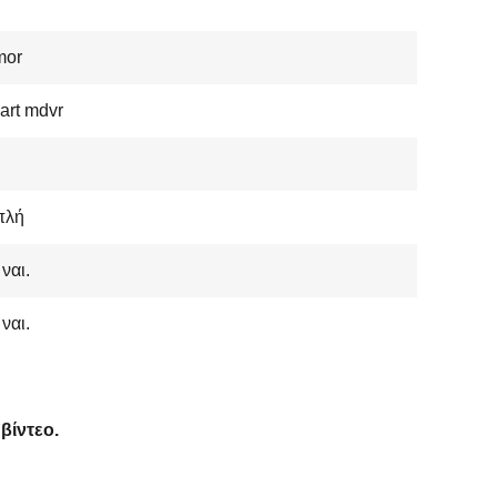
mor
art mdvr
πλή
 ναι.
 ναι.
βίντεο.