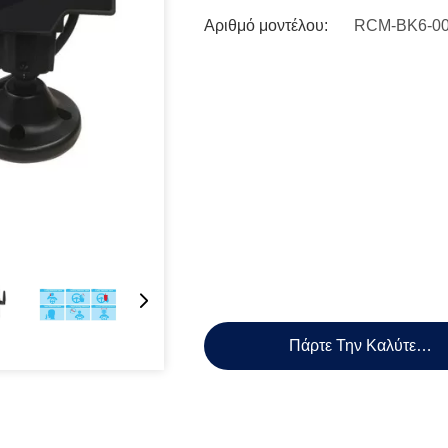
Αριθμό μοντέλου:
RCM-BK6-0
Πάρτε Την Καλύτερη 