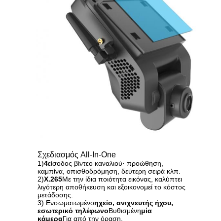
Σχεδιασμός All-In-One
1)
4
είσοδος βίντεο καναλιού· προώθηση,
καμπίνα, οπισθοδρόμηση, δεύτερη σειρά κλπ.
2)
Χ.265
Με την ίδια ποιότητα εικόνας, καλύπτει
λιγότερη αποθήκευση και εξοικονομεί το κόστος
μετάδοσης.
3) Ενσωματωμένο
ηχείο, ανιχνευτής ήχου,
εσωτερικό τηλέφωνο
Βυθισμένη
μία
κάμερα
Για από την όραση.