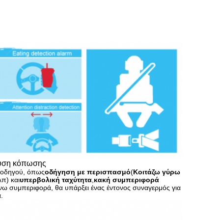
υση κόπωσης
 οδηγού, όπως
οδήγηση με περισπασμό
(
Κοιτάζω γύρω
λπ) και
υπερβολική ταχύτητα
,
κακή συμπεριφορά
νω συμπεριφορά, θα υπάρξει ένας έντονος συναγερμός για
.