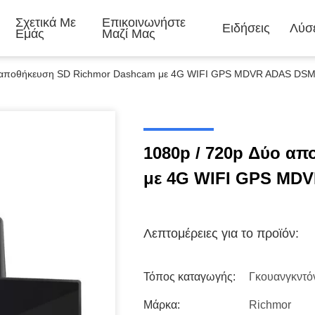
Σχετικά Με
Επικοινωνήστε
Ειδήσεις
Λύσε
Εμάς
Μαζί Μας
 αποθήκευση SD Richmor Dashcam με 4G WIFI GPS MDVR ADAS DSM
1080p / 720p Δύο α
με 4G WIFI GPS MD
Λεπτομέρειες για το προϊόν:
Τόπος καταγωγής:
Γκουανγκντόν
Μάρκα:
Richmor