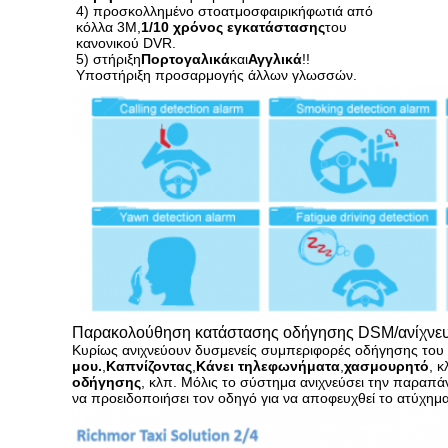
4) προσκολλημένο στο
ατμοσφαιρική
φωτιά από
κόλλα 3M,
1/10 χρόνος εγκατάστασης
του
κανονικού DVR.
5) στήριξη
Πορτογαλικά
και
Αγγλικά
!!
Υποστήριξη προσαρμογής άλλων γλωσσών.
Παρακολούθηση κατάστασης οδήγησης DSM/ανίχνε
Κυρίως ανιχνεύουν δυσμενείς συμπεριφορές οδήγησης του
μου.
,
Καπνίζοντας
,
Κάνει τηλεφωνήματα
,
χασμουρητό
, κ
οδήγησης
, κλπ. Μόλις το σύστημα ανιχνεύσει την παραπά
να προειδοποιήσει τον οδηγό για να αποφευχθεί το ατύχημα