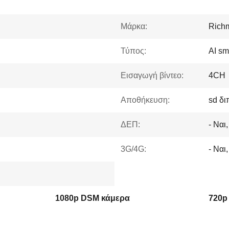
Μάρκα:
Rich
Τύπος:
ΑΙ sm
Εισαγωγή βίντεο:
4CH
Αποθήκευση:
sd δι
ΔΕΠ:
- Ναι,
3G/4G:
- Ναι,
1080p DSM κάμερα
720p 