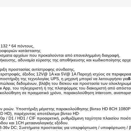
132 * 64 πόντους,
ηροφοριών κατάστασης
ύσματα αρχείων που προκαλούνται από επανειλημμένη διαγραφή,
ευσης, αδυναμία εύρεσης της αποθήκευσης και κωδικοποίησης αρχείω
ριξη προστασίας αντίστροφης σύνδεσης,
ερστροφές, έξοδος 12V@ 1A και 5V@ 1A Παροχή ισχύος σε περιφερεια
ποστήριξη της τεχνολογίας UPS, η μηχανή μπορεί να λειτουργήσει για
8
πώλειας δεδομένων, βλάβη του δίσκου και προστασία των ολοκληρωμ
e App, του τηλεχειριστή ή της πλατφόρμας του διακομιστή από απόστα
κολούθηση σε πραγματικό χρόνο, παρακολούθηση intercom, αναπαραγ
ν ροών. Υποστήριξη μέγιστης παρακολούθησης βίντεο HD 8CH 1080P 
D HD), παρέχοντας αποτέλεσμα βίντεο HD·
 / D1 / HD1 / CIF προαιρετική, ρυθμιζόμενη ταχύτητα πλαισίου ποιότ
δου και 1CH μετααναλογικής εξόδου.
8-36v DC; Συστήματα προστασίας για υπερφόρτωση / υποφόρτωση / β