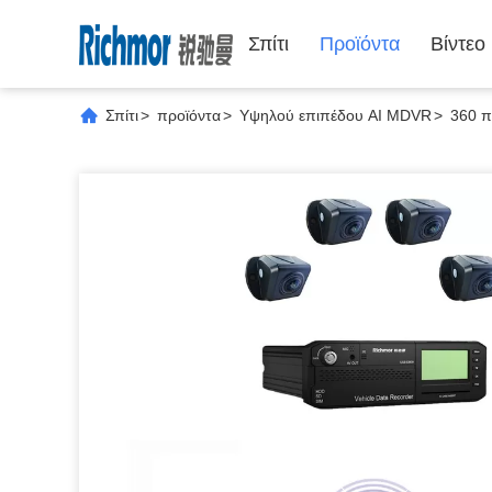
Σπίτι
Προϊόντα
Βίντεο
Σπίτι
>
προϊόντα
>
Υψηλού επιπέδου AI MDVR
>
360 