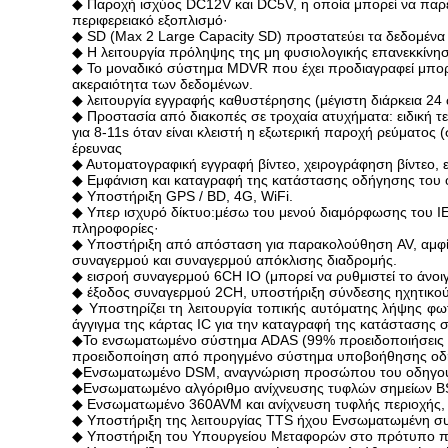
◆ Παροχή ισχύος DC12V και DC5V, η οποία μπορεί να παρέχ
περιφερειακό εξοπλισμό·
◆ SD (Max 2 Large Capacity SD) προστατεύει τα δεδομένα
◆ Η λειτουργία πρόληψης της μη φυσιολογικής επανεκκίνησ
◆ Το μοναδικό σύστημα MDVR που έχει προδιαγραφεί μπορε
ακεραιότητα των δεδομένων.
◆ λειτουργία εγγραφής καθυστέρησης (μέγιστη διάρκεια 2
◆ Προστασία από διακοπές σε τροχαία ατυχήματα: ειδική τε
για 8-11s όταν είναι κλειστή η εξωτερική παροχή ρεύματος 
έρευνας
◆ Αυτοματογραφική εγγραφή βίντεο, χειρογράφηση βίντεο, 
◆ Εμφάνιση και καταγραφή της κατάστασης οδήγησης του οχ
◆ Υποστήριξη GPS / BD, 4G, WiFi.
◆ Υπερ ισχυρό δίκτυο:μέσω του μενού διαμόρφωσης του 
πληροφορίες·
◆ Υποστήριξη από απόσταση για παρακολούθηση AV, αμφίδρ
συναγερμού και συναγερμού απόκλισης διαδρομής.
◆ εισροή συναγερμού 6CH IO (μπορεί να ρυθμιστεί το άνοιγ
◆ έξοδος συναγερμού 2CH, υποστήριξη σύνδεσης ηχητικού 
◆ Υποστηρίζει τη λειτουργία τοπικής αυτόματης λήψης φ
άγγιγμα της κάρτας IC για την καταγραφή της κατάστασης 
◆Το ενσωματωμένο σύστημα ADAS (99% προειδοποιήσεις α
προειδοποίηση από προηγμένο σύστημα υποβοήθησης οδ
◆Ενσωματωμένο DSM, αναγνώριση προσώπου του οδηγού (9
◆Ενσωματωμένο αλγόριθμο ανίχνευσης τυφλών σημείων BSD
◆ Ενσωματωμένο 360AVM και ανίχνευση τυφλής περιοχής, 
◆ Υποστήριξη της λειτουργίας TTS ήχου Ενσωματωμένη σ
◆ Υποστήριξη του Υπουργείου Μεταφορών στο πρότυπο πρω