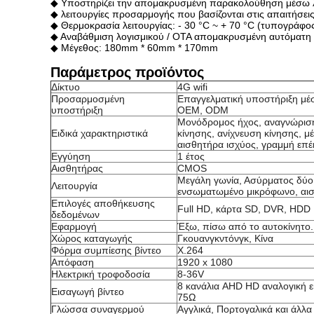
◆ Υποστηρίζει την απομακρυσμένη παρακολούθηση μέσω λε
◆ λειτουργίες προσαρμογής που βασίζονται στις απαιτήσει
◆ Θερμοκρασία λειτουργίας: - 30 °C ~ + 70 °C (τυπογράφος 
◆ Αναβάθμιση λογισμικού / ΟΤΑ απομακρυσμένη αυτόματη 
◆ Μέγεθος: 180mm * 60mm * 170mm
Παράμετρος προϊόντος
Δίκτυο
4G wifi
Προσαρμοσμένη
Επαγγελματική υποστήριξη μέ
υποστήριξη
OEM, ODM
Μονόδρομος ήχος, αναγνώρισ
Ειδικά χαρακτηριστικά
κίνησης, ανίχνευση κίνησης, 
αισθητήρα ισχύος, γραμμή επ
Εγγύηση
1 έτος
Αισθητήρας
CMOS
Μεγάλη γωνία, Ασύρματος δύο
Λειτουργία
ενσωματωμένο μικρόφωνο, αι
Επιλογές αποθήκευσης
Full HD, κάρτα SD, DVR, HD
δεδομένων
Εφαρμογή
Έξω, πίσω από το αυτοκίνητο.
Χώρος καταγωγής
Γκουανγκντόνγκ, Κίνα
Φόρμα συμπίεσης βίντεο
Χ.264
Απόφαση
1920 x 1080
Ηλεκτρική τροφοδοσία
8-36V
8 κανάλια AHD HD αναλογική ε
Εισαγωγή βίντεο
75Ω
Γλώσσα συναγερμού
Αγγλικά, Πορτογαλικά και άλ