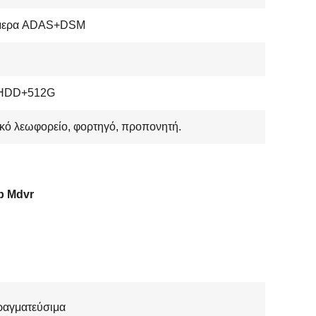
μερα ADAS+DSM
HDD+512G
κό λεωφορείο, φορτηγό, προπονητή.
p Mdvr
ραγματεύσιμα