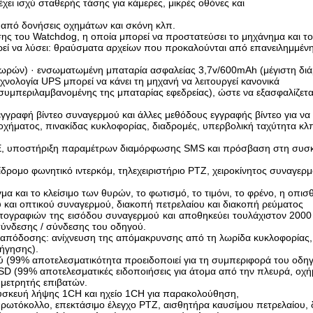
ει ισχύ σταθερής τάσης για κάμερες, μικρές οθόνες και
 από δονήσεις οχημάτων και σκόνη κλπ.
ης του Watchdog, η οποία μπορεί να προστατεύσει το μηχάνημα και το 
ί να λύσει: θραύσματα αρχείων που προκαλούνται από επανειλημμένη 
4 ωρών) · ενσωματωμένη μπαταρία ασφαλείας 3,7v/600mAh (μέγιστη δι
χνολογία UPS μπορεί να κάνει τη μηχανή να λειτουργεί κανονικά
(συμπεριλαμβανομένης της μπαταρίας εφεδρείας), ώστε να εξασφαλίζεται
εγγραφή βίντεο συναγερμού και άλλες μεθόδους εγγραφής βίντεο για να
ήματος, πινακίδας κυκλοφορίας, διαδρομές, υπερβολική ταχύτητα κλπ.
IE, υποστήριξη παραμέτρων διαμόρφωσης SMS και πρόσβαση στη συσ
ομο φωνητικό ιντερκόμ, τηλεχειριστήριο PTZ, χειροκίνητος συναγερμ
μα και το κλείσιμο των θυρών, το φωτισμό, το τιμόνι, το φρένο, η οπ
και οπτικού συναγερμού, διακοπή πετρελαίου και διακοπή ρεύματος
ωτογραφιών της εισόδου συναγερμού και αποθηκεύει τουλάχιστον 200
σύνδεσης / σύνδεσης του οδηγού.
πόδοσης: ανίχνευση της απόμακρυνσης από τη λωρίδα κυκλοφορίας, 
ήγησης).
9% αποτελεσματικότητα προειδοποιεί για τη συμπεριφορά του οδηγο
 (99% αποτελεσματικές ειδοποιήσεις για άτομα από την πλευρά, οχή
μετρητής επιβατών.
υσκευή λήψης 1CH και ηχείο 1CH για παρακολούθηση,
τόκολλο, επεκτάσιμο έλεγχο PTZ, αισθητήρα καυσίμου πετρελαίου, 