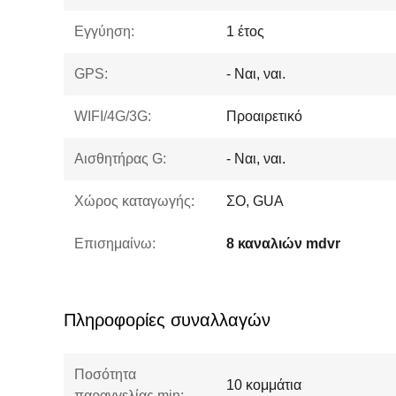
Εγγύηση:
1 έτος
GPS:
- Ναι, ναι.
WIFI/4G/3G:
Προαιρετικό
Αισθητήρας G:
- Ναι, ναι.
Χώρος καταγωγής:
ΣΟ, GUA
Επισημαίνω:
8 καναλιών mdvr
Πληροφορίες συναλλαγών
Ποσότητα
10 κομμάτια
παραγγελίας min: