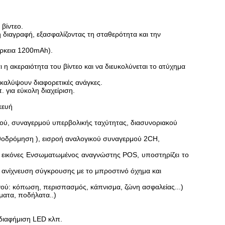
βίντεο.
διαγραφή, εξασφαλίζοντας τη σταθερότητα και την
άρκεια 1200mAh).
 η ακεραιότητα του βίντεο και να διευκολύνεται το ατύχημα
 καλύψουν διαφορετικές ανάγκες.
 για εύκολη διαχείριση.
κευή
ού, συναγερμού υπερβολικής ταχύτητας, διασυνοριακού
ισθοδρόμηση ), εισροή αναλογικού συναγερμού 2CH,
0 εικόνες Ενσωματωμένος αναγνώστης POS, υποστηρίζει το
ανίχνευση σύγκρουσης με το μπροστινό όχημα και
ύ: κόπωση, περισπασμός, κάπνισμα, ζώνη ασφαλείας...)
ματα, ποδήλατα..)
διαφήμιση LED κλπ.