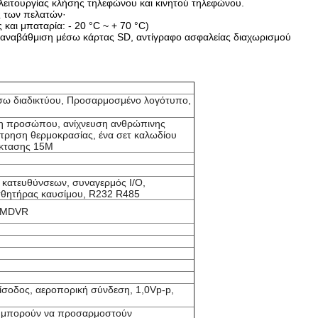
ιτουργίας κλήσης τηλεφώνου και κινητού τηλεφώνου.
ς των πελατών·
και μπαταρία: - 20 °C ~ + 70 °C)
αναβάθμιση μέσω κάρτας SD, αντίγραφο ασφαλείας διαχωρισμού
σω διαδικτύου, Προσαρμοσμένο λογότυπο,
η προσώπου, ανίχνευση ανθρώπινης
μέτρηση θερμοκρασίας, ένα σετ καλωδίου
έκτασης 15M
 κατευθύνσεων, συναγερμός I/O,
σθητήρας καυσίμου, R232 R485
D MDVR
ίσοδος, αεροπορική σύνδεση, 1,0Vp-p,
λα μπορούν να προσαρμοστούν