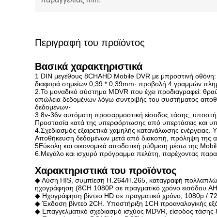
Περιγραφή του προϊόντος
Βασικά χαρακτηριστικά
1 DIN μεγέθους 8CHAHD Mobile DVR με μπροστινή οθόνη: 
διαφορά σημείων 0,39 * 0,39mm· προβολή 4 γραμμών πλ
2.Το μοναδικό σύστημα MDVR που έχει προδιαγραφεί: θρα
απώλεια δεδομένων λόγω συντριβής του συστήματος αποθήκ
δεδομένων·
3.8v-36v αυτόματη προσαρμοστική είσοδος τάσης, υποστή
Προστασία κατά της υπερφόρτωσης από υπερτάσεις και υπ
4.Σχεδιασμός εξαιρετικά χαμηλής κατανάλωσης ενέργειας. Υ
Αποθήκευση δεδομένων μετά από διακοπή, πρόληψη της α
5Εύκολη και οικονομικά αποδοτική ρύθμιση μέσω της Mobil
6.Μεγάλο και ισχυρό πρόγραμμα πελάτη, παρέχοντας παρα
Χαρακτηριστικά του προϊόντος
◆ Λύση HIS, συμπίεση H.264/H.265, καταγραφή πολλαπλώ
ηχογράφηση (8CH 1080P σε πραγματικό χρόνο εισόδου AH
◆ Ηχογράφηση βίντεο HD σε πραγματικό χρόνο, 1080p / 720p
◆ Έκδοση βίντεο 2CH. Υποστήριξη 1CH προαναλογικής εξό
◆ Επαγγελματικό σχεδιασμό ισχύος MDVR, είσοδος τάσης 