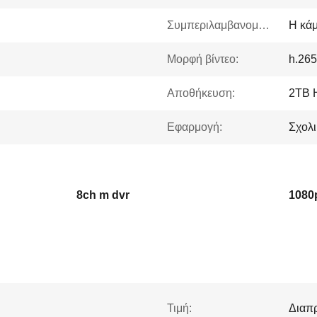
Συμπεριλαμβανομένων:
Η κά
Μορφή βίντεο:
h.265
Αποθήκευση:
2TB 
Εφαρμογή:
Σχολι
8ch m dvr
1080
Τιμή:
Διαπ