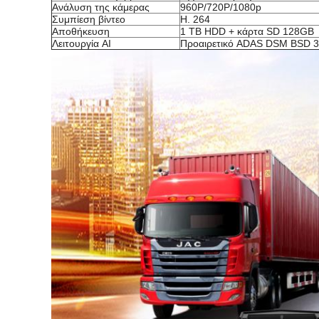
Ανάλυση της κάμερας
960P/720P/1080p
Συμπίεση βίντεο
H. 264
Αποθήκευση
1 TB HDD + κάρτα SD 128GB
Λειτουργία AI
Προαιρετικό ADAS DSM BSD 3