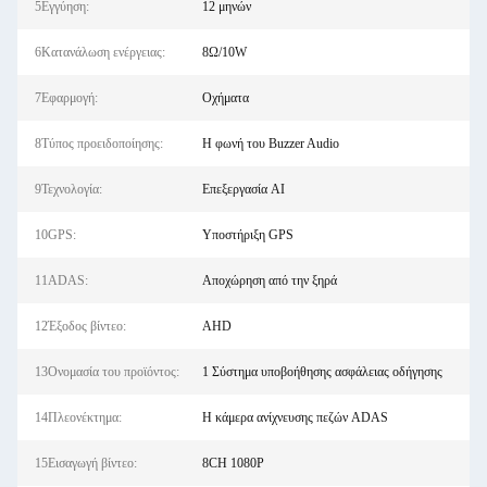
5Εγγύηση:
12 μηνών
6Κατανάλωση ενέργειας:
8Ω/10W
7Εφαρμογή:
Οχήματα
8Τύπος προειδοποίησης:
Η φωνή του Buzzer Audio
9Τεχνολογία:
Επεξεργασία AI
10GPS:
Υποστήριξη GPS
11ADAS:
Αποχώρηση από την ξηρά
12Έξοδος βίντεο:
ΑHD
13Ονομασία του προϊόντος:
1 Σύστημα υποβοήθησης ασφάλειας οδήγησης
14Πλεονέκτημα:
Η κάμερα ανίχνευσης πεζών ADAS
15Εισαγωγή βίντεο:
8CH 1080P