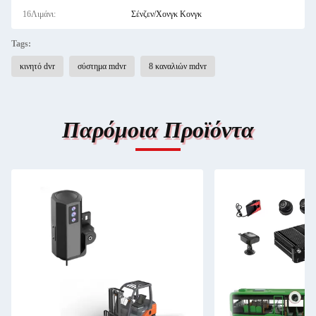
16Λιμάνι:
Σένζεν/Χονγκ Κονγκ
Tags:
κινητό dvr
σύστημα mdvr
8 καναλιών mdvr
Παρόμοια Προϊόντα