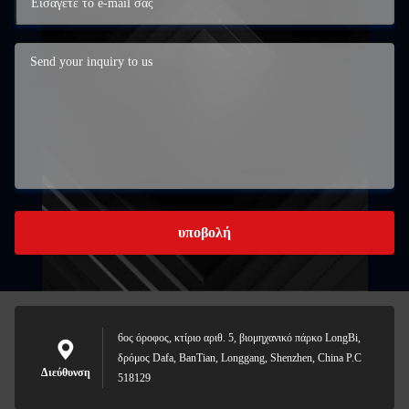
υποβολή
6ος όροφος, κτίριο αριθ. 5, βιομηχανικό πάρκο LongBi,
δρόμος Dafa, BanTian, Longgang, Shenzhen, China P.C
Διεύθυνση
518129