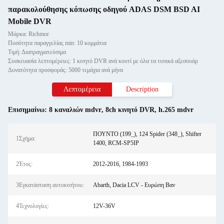
παρακολούθησης κόπωσης οδηγού ADAS DSM BSD AI
Mobile DVR
Μάρκα: Richmor
Ποσότητα παραγγελίας min: 10 κομμάτια
Τιμή: Διαπραγματεύσιμα
Συσκευασία λεπτομέρειες: 1 κινητό DVR ανά κουτί με όλα τα τυπικά αξεσουάρ
Δυνατότητα προσφοράς: 5000 τεμάχια ανά μήνα
Λεπτομέρεια
Description
Επισημαίνω:
8 καναλιών mdvr
,
8ch κινητό DVR
,
h.265 mdvr
ΠΟΥΝΤΟ (199_), 124 Spider (348_), Shifter
1Σχήμα:
1400, RCM-SP5IP
2Έτος:
2012-2016, 1984-1993
3Εγκατάσταση αυτοκινήτου:
Abarth, Dacia LCV - Ευρώπη Βαν
4Τεχνολογίες:
12V-36V