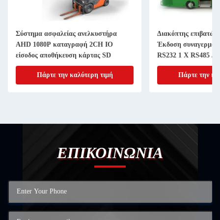
Σύστημα ασφαλείας ανελκυστήρα
Διακόπτης επιβατών
AHD 1080P καταγραφή 2CH IO
Έκδοση συναγερμού
είσοδος αποθήκευση κάρτας SD
RS232 1 X RS485 Δι
AI DVR
Πάρτε την καλύτερη τιμή
Πάρτε την κα
ΕΠΙΚΟΙΝΩΝΙΑ